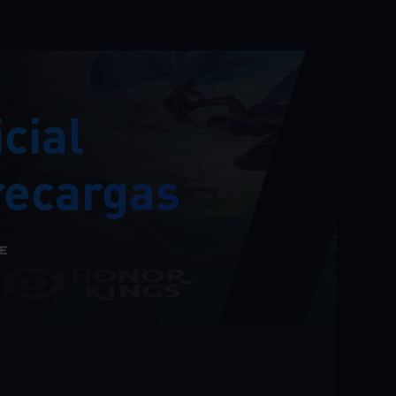
cial
recargas