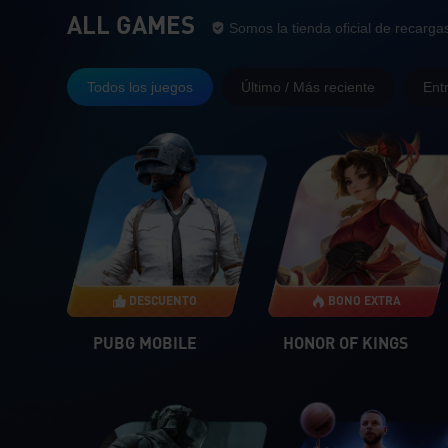
ALL GAMES
Somos la tienda
Somos la tienda oficial de recarga
Todos los juegos
Último / Más reciente
Ent
DESCUENTO
BONO EXTRA
PUBG MOBILE
HONOR OF KINGS