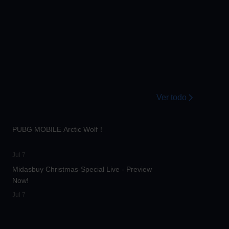
Ver todo
:58
74.7K
00:00:13
PUBG MOBILE Arctic Wolf！
:41
15.4K
00:01:17
Jul 7
Midasbuy Christmas-Special Live - Preview
Now!
Jul 7