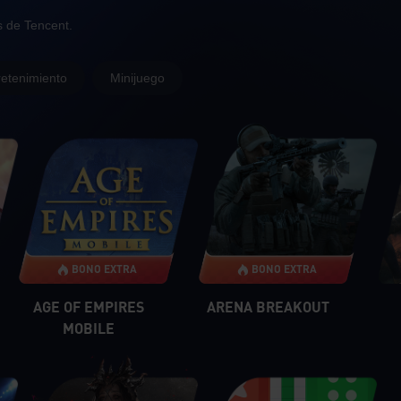
 oficial de recargas de Tenc
s de Tencent.
retenimiento
Minijuego
BONO EXTRA
BONO EXTRA
AGE OF EMPIRES
ARENA BREAKOUT
MOBILE