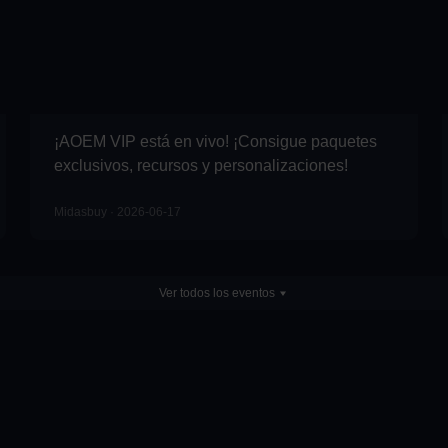
Whiteout Survival
IR
BONO EXTRA
The Ants
IR
¡AOEM VIP está en vivo! ¡Consigue paquetes
exclusivos, recursos y personalizaciones!
Midasbuy · 2026-06-17
Pokémon Unite
IR
Ver todos los eventos
Delta Force
IR
Mecha BREAK
IR