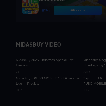
LUDO WORLD
Shop
Play Now
MIDASBUY VIDEO
30K
00:01:10
9.7K
Midasbuy 2025 Christmas Special Live —
Midasbuy X Ag
Preview
Thanksgiving S
42.2K
00:01:36
36.9K
Jan 7
Jan 7
Midasbuy x PUBG MOBILE April Giveaway
Top up at Mida
Live — Preview
PUBG MOBILE 
rewards!
Jul 7
Jul 7