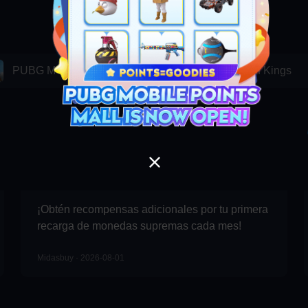
POPULAR
Arena
WeSing
IR
Breakout
PUBG MOBILE
Honor of Kings
Undawn
IR
천애명월도M
IR
¡Obtén recompensas adicionales por tu primera
recarga de monedas supremas cada mes!
GODDESS OF VICTORY: NIKKE
IR
Midasbuy · 2026-08-01
勝利女神：妮姬
IR