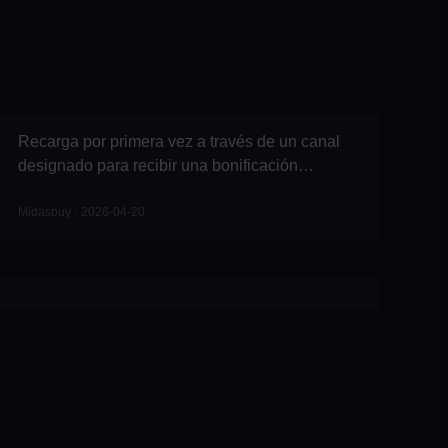
Recarga por primera vez a través de un canal
designado para recibir una bonificación
adicional del 10 % de Apex Coins más
recompensas de objetos.
Midasbuy · 2026-04-20