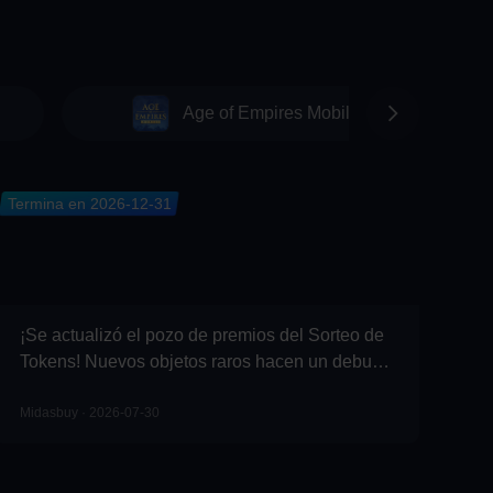
Age of Empires Mobile
Termina en 2026-12-31
¡Se actualizó el pozo de premios del Sorteo de
Tokens! Nuevos objetos raros hacen un debut
deslumbrante: ¡participa ahora y llévate los
grandes premios!
Midasbuy · 2026-07-30