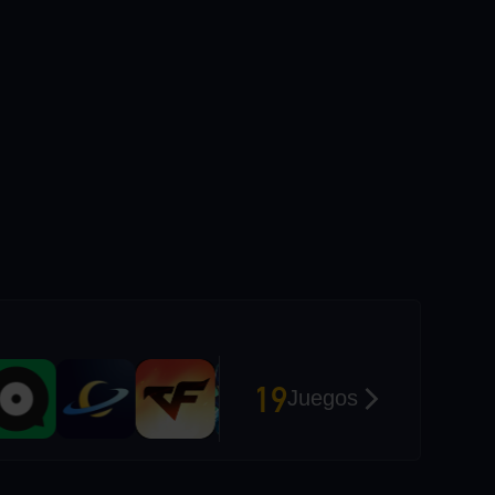
19
Juegos