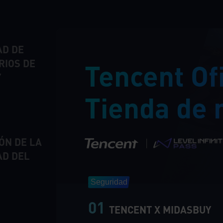
Pure Sniper
IR
AD DE
Wuthering Waves
IR
RIOS DE
Tencent Ofi
Y
JOOX
IR
Tienda de 
Hiispii
IR
|
ÓN DE LA
AD DEL
Crossfire: Legends
IR
Seguridad
01
TENCENT X MIDASBUY
Golden Spatula
IR