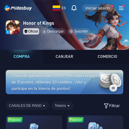
Iniciar sesión
ES
Honor of Kings
Oficial
Descargar
Suscribir
COMPRA
CANJEAR
COMERCIO
¡Tasa de ganancia del 100%! Por cada recarga
de 8 puntos, obtienes 10 créditos. ¡Ven y
IR
participa en la lotería de puntos!
Filtrar
CANALES DE PAGO
Tokens
Popular
Popular