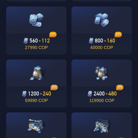
20%
20%
560
112
800
160
+
+
27990 COP
40000 COP
OK
Singapore
20%
20%
1200
240
2400
480
+
+
DE ACUERDO
59990 COP
119900 COP