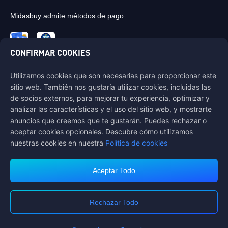
Midasbuy admite métodos de pago
CONFIRMAR COOKIES
Utilizamos cookies que son necesarias para proporcionar este
Contáctenos
sitio web. También nos gustaría utilizar cookies, incluidas las
Si necesitas ayuda, por favor contáctanos haciendo clic en "Servicio al
de socios externos, para mejorar tu experiencia, optimizar y
Cliente" para comunicarte con nosotros.
analizar las características y el uso del sitio web, y mostrarte
anuncios que creemos que te gustarán. Puedes rechazar o
Servicio al Cliente
aceptar cookies opcionales. Descubre cómo utilizamos
nuestras cookies en nuestra
Política de cookies
Aceptar Todo
Terms of Service
Política de privacidad
Polítca de Cookie
Preferencia de Cookies
Rechazar Todo
DERECHOS DE AUTOR © High Morale Developments Limited. TODOS
LOS DERECHOS RESERVADOS.