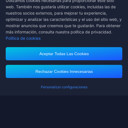
Utilizamos cookies necesarias para proporcionar este sitio
web. También nos gustaría utilizar cookies, incluidas las de
Síguenos en
nuestros socios externos, para mejorar tu experiencia,
optimizar y analizar las características y el uso del sitio web, y
mostrar anuncios que creemos que te gustarán. Para obtener
más información, consulta nuestra política de privacidad.
Política de cookies
Aceptar Todas Las Cookies
Midasbuy admite métodos de pago
Rechazar Cookies Innecesarias
Personalizar configuraciones
Contáctanos
Si necesitas ayuda, por favor contáctanos haciendo clic en "Servicio al
Cliente" para comunicarte con nosotros.
Servicio al Cliente