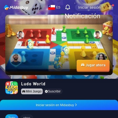
Iniciar sesión
ES
Notificación
Jugar ahora
Ludo World
Mini Juego
Suscribir
Iniciar sesión en Midasbuy
Todo
otros