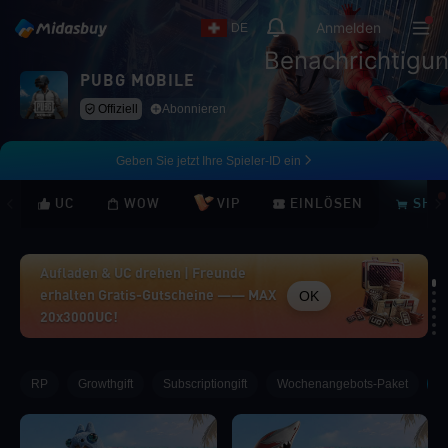
Anmelden
DE
Benachrichtigu
PUBG MOBILE
Offiziell
Abonnieren
Geben Sie jetzt Ihre Spieler-ID ein
UC
WOW
VIP
EINLÖSEN
SHO
Aufladen & UC drehen | Freunde
OK
erhalten Gratis-Gutscheine —— MAX
20x3000UC!
Loading...
RP
Growthgift
Subscriptiongift
Wochenangebots-Paket
A