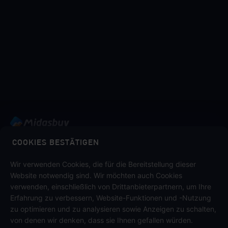
Midasbuy ist der offizielle Auflade-Shop von Tencent. Sicher,
COOKIES BESTÄTIGEN
schnell und spaßig bezahlen bei Midasbuy.
Wir verwenden Cookies, die für die Bereitstellung dieser
Website notwendig sind. Wir möchten auch Cookies
verwenden, einschließlich von Drittanbieterpartnern, um Ihre
Midasbuy unterstützt Zahlungsmethoden
Erfahrung zu verbessern, Website-Funktionen und -Nutzung
zu optimieren und zu analysieren sowie Anzeigen zu schalten,
von denen wir denken, dass sie Ihnen gefallen würden.