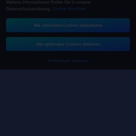
Weitere Informationen finden Sie in unserer
Datenschutzerklärung.
Cookie-Richtlinie
Contact us.
Wenn Sie Hilfe benötigen, kontaktieren Sie uns bitte, indem Sie auf
"Kundenservice" klicken, um mit uns in Kontakt zu treten.
Alle optionalen Cookies akzeptieren
Kundendienst
Alle optionalen Cookies ablehnen
Einstellungen anpassen
Nutzungsbedingungen
Datenschutzerklärung
Cookie-Richtlinie
Bevorzugte Cookies
COPYRIGHT © High Morale Developments Limited. ALLE RECHTE
VORBEHALTEN.