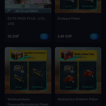
BIS ZU 420 BONUS
Loading...
ELITE PASS PLUS（LV1-
Erstkauf-Paket
100)
30 CHF
0.89 CHF
Loading...
Loading...
Verbesserbare-
Mythisches-Emblem-Paket
Loading...
Feuerwaffenmaterial-Paket