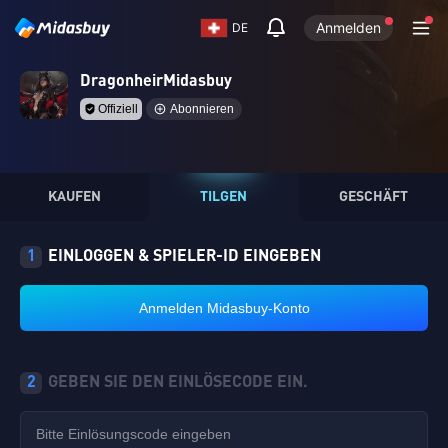
Anmelden
DE
DragonheirMidasbuy
Offiziell
Abonnieren
KAUFEN
TILGEN
GESCHÄFT
1
EINLOGGEN & SPIELER-ID EINGEBEN
Anmelden Midasbuy-Konto
2
GEBEN SIE DEN EINLÖSECODE EIN.