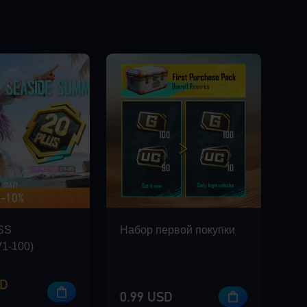
-10%
20БОНУС
SS
Набор первой покупки
1-100)
SD
0.99 USD