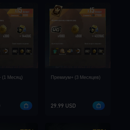
 (1 Mесяц)
Премиум+ (3 Mесяцев)
D
29.99 USD