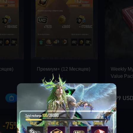
сяцев)
Премиум+ (12 Mесяцев)
Weekly M
Value Pac
119.99 USD
2.99 US