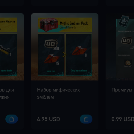
ов для
Набор мифических
Премиум 
ужия
эмблем
4.95 USD
0.99 US