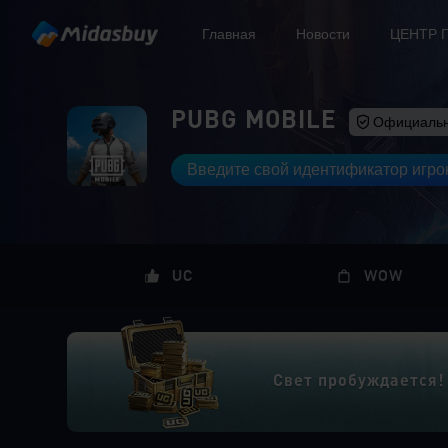
Главная
Новости
ЦЕНТР 
PUBG MOBILE
Официаль
Введите свой идентификатор игро
UC
WOW
Свет пробуждается!