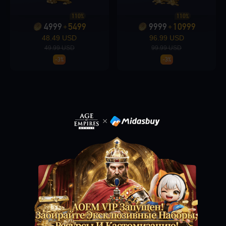
110%
110%
4999
5499
9999
10999
+
+
Loading...
48.49 USD
96.99 USD
49.99 USD
99.99 USD
-3%
-3%
Loading...
Loading...