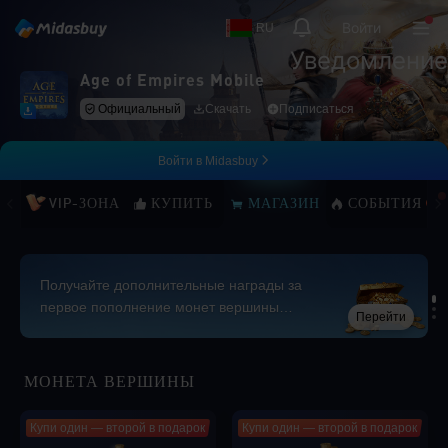
Войти
RU
Уведомление
Age of Empires Mobile
Официальный
Скачать
Подписаться
Войти в Midasbuy
VIP-ЗОНА
КУПИТЬ
МАГАЗИН
СОБЫТИЯ
Получайте дополнительные награды за
первое пополнение монет вершины
Перейти
каждый месяц!
Loading...
МОНЕТА ВЕРШИНЫ
Купи один — второй в подарок
Купи один — второй в подарок