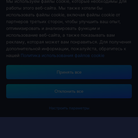
Оплачивайте безопасно, быстро и с удовольствием на
Мы используем файлы cookie, которые необходимы для
Midasbuy.
работы этого веб-сайта. Мы также хотели бы
использовать файлы cookie, включая файлы cookie от
партнеров третьих сторон, чтобы улучшить ваш опыт,
оптимизировать и анализировать функции и
Подписаться на нас
использование веб-сайта, а также показывать вам
рекламу, которая может вам понравиться. Для получения
дополнительной информации, пожалуйста, обратитесь к
нашей
Политика использования файлов cookie
Принять все
Midasbuy поддерживает способы оплаты.
Отклонить все
Настроить параметры
Contact us.
Если вам нужна помощь, пожалуйста, свяжитесь с нами, щелкнув
"Служба поддержки клиентов", чтобы связаться с нами.