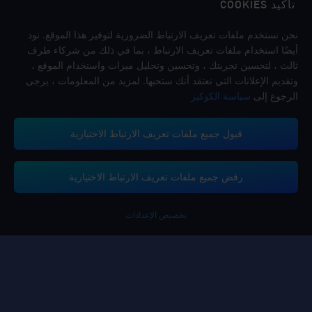
تأكيد COOKIES
اتبعنا
نحن نستخدم ملفات تعريف الارتباط الضرورية لتوفير هذا الموقع. نود
أيضًا استخدام ملفات تعريف الارتباط ، بما في ذلك من شركاء طرف
ثالث ، لتحسين تجربتك ، وتحسين وتحليل ميزات واستخدام الموقع ،
وتقديم الإعلانات التي نعتقد أنك ستحبها. لمزيد من المعلومات ، يرجى
الرجوع إلى
سياسة الكوكيز
قبول جميع ملفات تعريف الارتباط الاختيارية
تدعم منصة ميداس باي طرق الدفع
رفض جميع ملفات تعريف الارتباط الاختيارية
تخصيص الإعدادات
Contact us.
إذا كنت بحاجة إلى أي مساعدة، يرجى التواصل معنا عن طريق النقر على "خدمة
العملاء" للتواصل معنا.
خدمة الزبائن