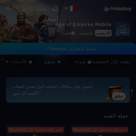
تسجيل الدخول
AR
إشعار
Age of Empires Mobile
رسمي
تحميل
يشترك
تسجيل الدخول إلى Midasbuy
منطقة كبار الشخصيات
شراء
تسوّق
الأحداث
احصل على مكافآت إضافية لأول شحن لعملات
القمة كل شهر!
انطلق
Loading...
عملة القمة
اشترِ واحدة واحصل على الثانية مجانًا
اشترِ واحدة واحصل على الثانية مجانًا