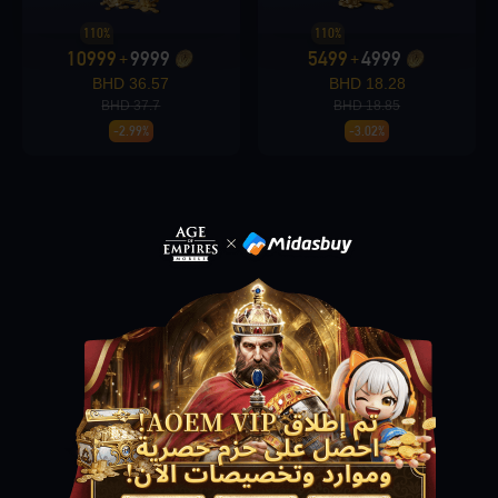
110%
110%
10999
9999
5499
4999
+
+
Loading...
36.57 BHD
18.28 BHD
37.7 BHD
18.85 BHD
-2.99%
-3.02%
Loading...
Loading...