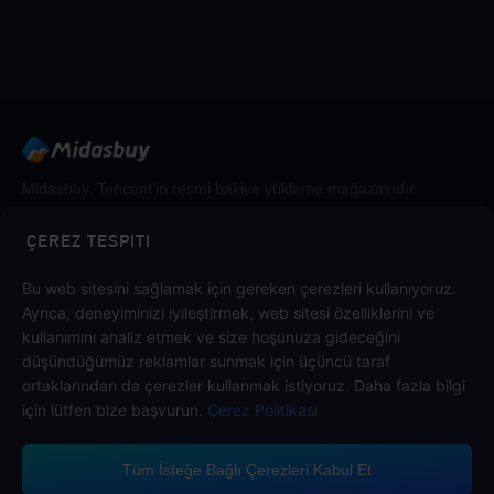
Midasbuy, Tencent'in resmi bakiye yükleme mağazasıdır.
Midasbuy'da güvenli, hızlı ve eğlenceli ödeme yapın.
ÇEREZ TESPITI
Bu web sitesini sağlamak için gereken çerezleri kullanıyoruz.
Bizi takip et
Ayrıca, deneyiminizi iyileştirmek, web sitesi özelliklerini ve
kullanımını analiz etmek ve size hoşunuza gideceğini
düşündüğümüz reklamlar sunmak için üçüncü taraf
ortaklarından da çerezler kullanmak istiyoruz. Daha fazla bilgi
için lütfen bize başvurun.
Çerez Politikası
Tüm İsteğe Bağlı Çerezleri Kabul Et
Midasbuy, Ödeme Yöntemlerini Destekler.