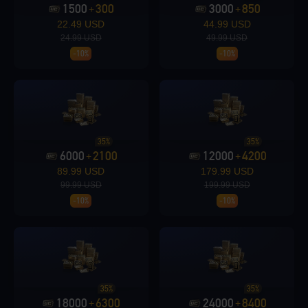
1500
300
3000
850
+
+
22.49 USD
44.99 USD
24.99 USD
49.99 USD
Loading...
-10%
-10%
Loading...
35%
35%
6000
2100
12000
4200
+
+
89.99 USD
179.99 USD
99.99 USD
199.99 USD
-10%
-10%
Loading...
35%
35%
Loading...
18000
6300
24000
8400
+
+