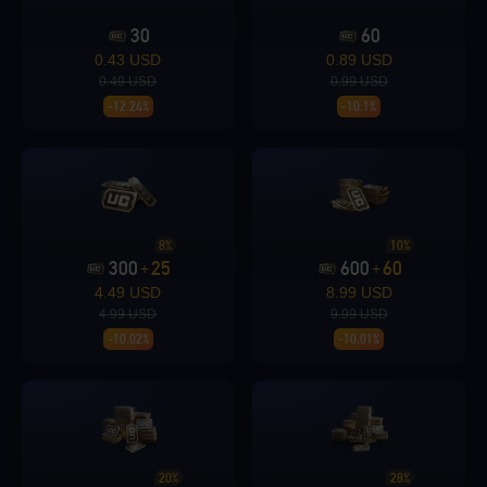
30
60
Loading...
0.43 USD
0.89 USD
0.49 USD
0.99 USD
-12.24%
-10.1%
Loading...
8%
10%
300
25
600
60
+
+
4.49 USD
8.99 USD
Loading...
4.99 USD
9.99 USD
-10.02%
-10.01%
Loading...
20%
28%