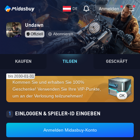
Anmelden
DE
Undawn
Offiziell
Abonnieren
KAUFEN
TILGEN
GESCHÄFT
bis 2030-01-31
Kommen Sie und erhalten Sie 100%
Geschenke! Verwenden Sie Ihre VIP-Punkte,
OK
um an der Verlosung teilzunehmen!
1
EINLOGGEN & SPIELER-ID EINGEBEN
Anmelden Midasbuy-Konto