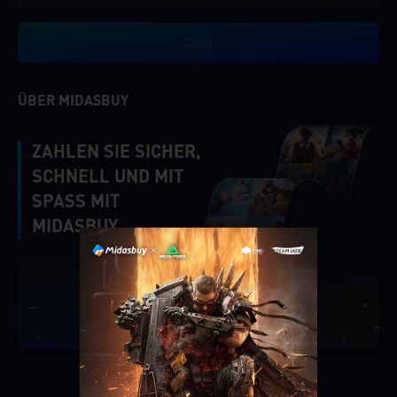
Okay
ÜBER MIDASBUY
ZAHLEN SIE SICHER,
SCHNELL UND MIT
SPASS MIT M
IDASBUY.
|
Überprüfen
Singapore