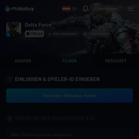
Anmelden
DE
Delta Force
Offiziell
Herunterladen
Abonnieren
KAUFEN
TILGEN
GESCHÄFT
1
EINLOGGEN & SPIELER-ID EINGEBEN
Anmelden Midasbuy-Konto
2
GEBEN SIE DEN EINLÖSECODE EIN.